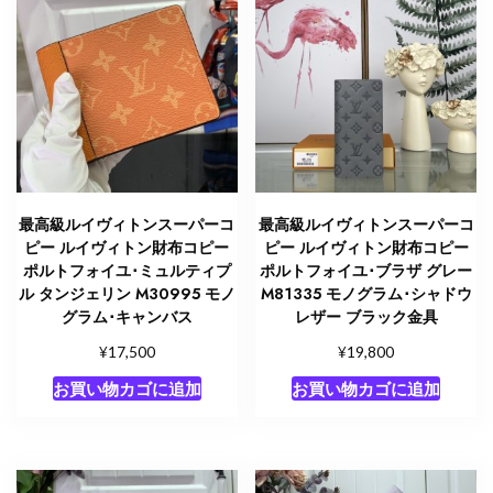
ズ
レ
ッ
ド
M42119
モ
ノ
グ
ラ
最高級ルイヴィトンスーパーコ
最高級ルイヴィトンスーパーコ
ム･
ピー ルイヴィトン財布コピー
ピー ルイヴィトン財布コピー
キ
ポルトフォイユ･ミュルティプ
ポルトフォイユ･ブラザ グレー
ャ
ル タンジェリン M30995 モノ
M81335 モノグラム･シャドウ
グラム･キャンバス
レザー ブラック金具
ン
バ
¥
¥
17,500
19,800
ス
お買い物カゴに追加
お買い物カゴに追加
ゴ
ー
ル
ド