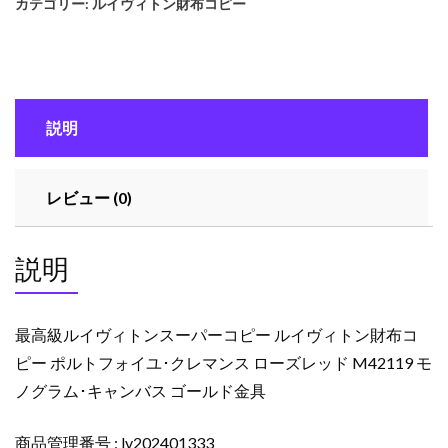
カテゴリー:
ルイヴィトン財布コピー
イ
ヴ
ィ
ト
ン
説明
ス
ー
パ
レビュー (0)
ー
コ
ピ
説明
ー
ル
イ
最高級ルイヴィトンスーパーコピー ルイヴィトン財布コ
ヴ
ピー ポルトフォイユ･クレマンス ローズレッド M42119 モ
ィ
ノグラム･キャンバス ゴールド金具
ト
ン
財
商品管理番号 : lv202401333