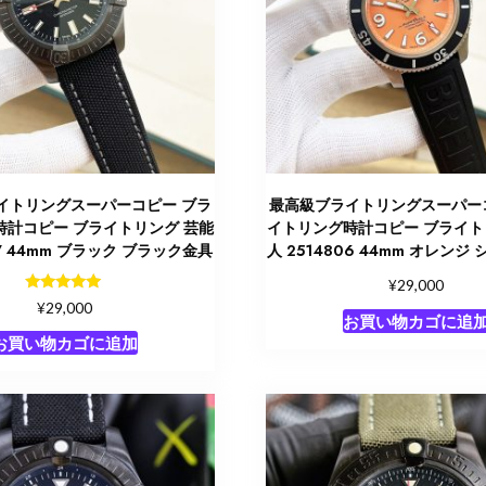
イトリングスーパーコピー ブラ
最高級ブライトリングスーパー
時計コピー ブライトリング 芸能
イトリング時計コピー ブライト
07 44mm ブラック ブラック金具
人 2514806 44mm オレンジ
¥
29,000
5段階中
¥
29,000
5.00
お買い物カゴに追
の評価
お買い物カゴに追加