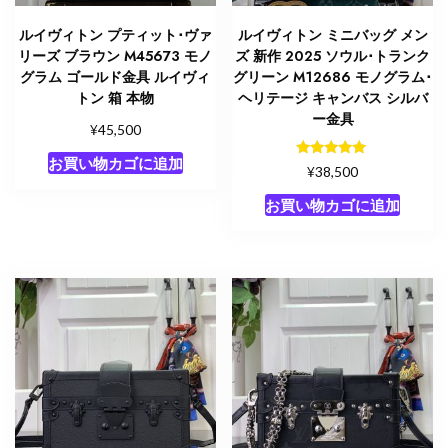
ルイヴィトン プティット･ヴァ
ルイヴィトン ミニバッグ メン
リーズ ブラウン M45673 モノ
ズ 新作 2025 ソウル･トランク
グラム ゴールド金具 ルイヴィ
グリーン M12686 モノグラム･
トン 箱 本物
ヘリテージ キャンバス シルバ
ー金具
¥
45,500
お買い物カゴに追加
5段階中
¥
38,500
5.00
の評価
お買い物カゴに追加