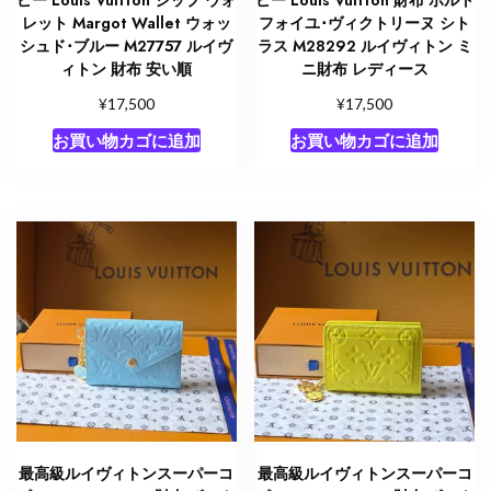
ピー Louis Vuitton ジップ ウォ
ピー Louis Vuitton 財布 ポルト
レット Margot Wallet ウォッ
フォイユ･ヴィクトリーヌ シト
シュド･ブルー M27757 ルイヴ
ラス M28292 ルイヴィトン ミ
ィトン 財布 安い順
ニ財布 レディース
¥
¥
17,500
17,500
お買い物カゴに追加
お買い物カゴに追加
最高級ルイヴィトンスーパーコ
最高級ルイヴィトンスーパーコ