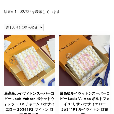
新
結果の1～32/354を表示しています
し
い
順
最高級ルイヴィトンスーパーコ
最高級ルイヴィトンスーパーコ
ピー Louis Vuitton ポケットウ
ピー Louis Vuitton ポルトフォ
ォレット･LV チャーム バナナイ
イユ･リサ バナナイエロー
エロー 2634192 ヴィトン 財
2634191 ルイヴィトン 財布