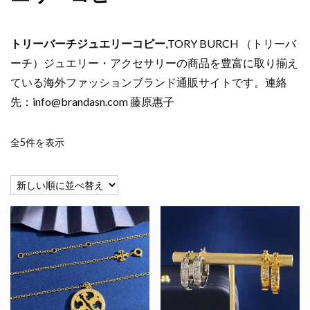
トリーバーチジュエリーコピー
,TORY BURCH （トリーバ
ーチ）ジュエリー・アクセサリーの商品を豊富に取り揃え
ている海外ファッションブランド通販サイトです。連絡
先：
info@brandasn.com
藤原惠子
新
全5件を表示
し
い
順