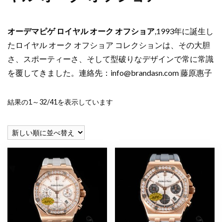
オーデマピゲ ロイヤル オーク オフショア
,1993年に誕生し
たロイヤル オーク オフショア コレクションは、その大胆
さ、スポーティーさ、そして型破りなデザインで常に常識
を覆してきました。連絡先：
info@brandasn.com
藤原惠子
新
結果の1～32/41を表示しています
し
い
順