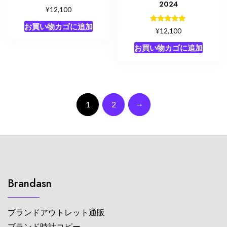
2024
¥
12,100
お買い物カゴに追加
5段階中
¥
12,100
5.00
の評価
お買い物カゴに追加
→
1
2
Brandasn
ブランドアウトレット通販
ブランド時計コピー