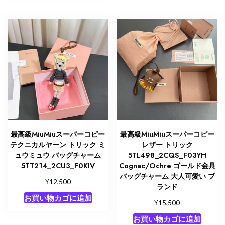
最高級MiuMiuスーパーコピー
最高級MiuMiuスーパーコピー
テクニカルヤーン トリック ミ
レザー トリック
ュウミュウ バッグチャーム
5TL498_2CQS_F03YH
5TT214_2CU3_F0KIV
Cognac/Ochre ゴールド金具
バッグチャーム 大人可愛い ブ
¥
12,500
ランド
お買い物カゴに追加
¥
15,500
お買い物カゴに追加