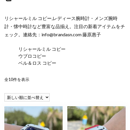
リシャールミル コピー,レディース腕時計・メンズ腕時
計・懐中時計など豊富な品揃え。注目の新着アイテムをチ
ェック。連絡先：
info@brandasn.com
藤原惠子
リシャールミル コピー
ウブロコピー
ベル＆ロス コピー
新
全10件を表示
し
い
順