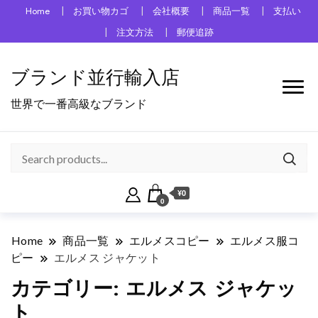
Home
お買い物カゴ
会社概要
商品一覧
支払い
注文方法
郵便追跡
ブランド並行輸入店
世界で一番高級なブランド
¥0
0
Home
商品一覧
エルメスコピー
エルメス服コ
ピー
エルメス ジャケット
カテゴリー:
エルメス ジャケッ
ト