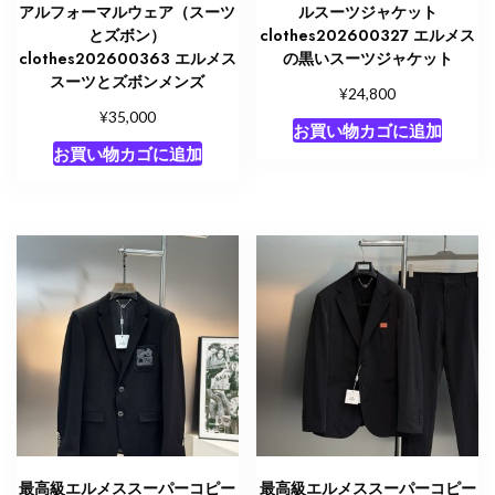
アルフォーマルウェア（スーツ
ルスーツジャケット
とズボン）
clothes202600327 エルメス
clothes202600363 エルメス
の黒いスーツジャケット
スーツとズボンメンズ
¥
24,800
¥
35,000
お買い物カゴに追加
お買い物カゴに追加
最高級エルメススーパーコピー
最高級エルメススーパーコピー