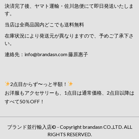
決済完了後、ヤマト運輸・佐川急便にて即日発送いたしま
す。
当店は全商品国内どこでも送料無料
在庫状況により発送元が異なりますので、予めご了承下さ
い。
連絡先：
info@brandasn.com
藤原惠子
2点目からず〜っと半額！
お洋服もアクセサリーも、1点目は通常価格、2点目以降は
すべて50％OFF！
ブランド並行輸入店© - Copyright brandasn CO.,LTD. ALL
RIGHTS RESERVED.