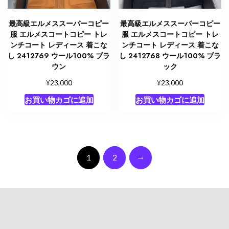
最高級エルメススーパーコピー
最高級エルメススーパーコピー
服 エルメスコートコピー トレ
服 エルメスコートコピー トレ
ンチコート レディース 着こな
ンチコート レディース 着こな
し 2412769 ウール100% ブラ
し 2412768 ウール100% ブラ
ウン
ック
¥
¥
23,000
23,000
お買い物カゴに追加
お買い物カゴに追加
→
1
2