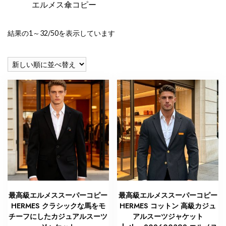
エルメス傘コピー
新
結果の1～32/50を表示しています
し
い
順
最高級エルメススーパーコピー
最高級エルメススーパーコピー
HERMES クラシックな馬をモ
HERMES コットン 高級カジュ
チーフにしたカジュアルスーツ
アルスーツジャケット