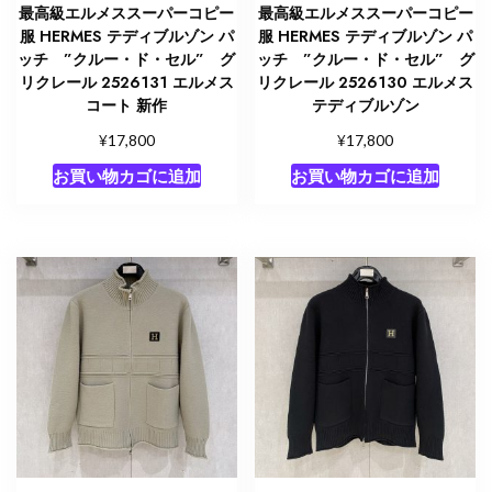
最高級エルメススーパーコピー
最高級エルメススーパーコピー
服 HERMES テディブルゾン パ
服 HERMES テディブルゾン パ
ッチ ”クルー・ド・セル” グ
ッチ ”クルー・ド・セル” グ
リクレール 2526131 エルメス
リクレール 2526130 エルメス
コート 新作
テディブルゾン
¥
¥
17,800
17,800
お買い物カゴに追加
お買い物カゴに追加