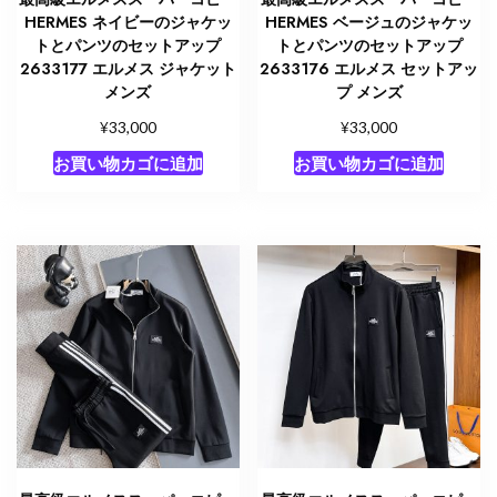
HERMES ネイビーのジャケッ
HERMES ベージュのジャケッ
トとパンツのセットアップ
トとパンツのセットアップ
2633177 エルメス ジャケット
2633176 エルメス セットアッ
メンズ
プ メンズ
¥
¥
33,000
33,000
お買い物カゴに追加
お買い物カゴに追加