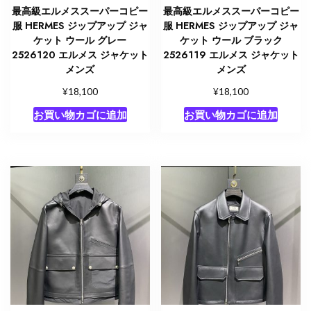
最高級エルメススーパーコピー
最高級エルメススーパーコピー
服 HERMES ジップアップ ジャ
服 HERMES ジップアップ ジャ
ケット ウール グレー
ケット ウール ブラック
2526120 エルメス ジャケット
2526119 エルメス ジャケット
メンズ
メンズ
¥
¥
18,100
18,100
お買い物カゴに追加
お買い物カゴに追加