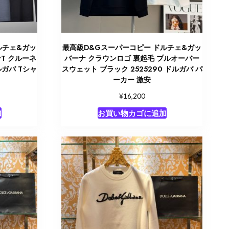
ルチェ&ガッ
最高級D&Gスーパーコピー ドルチェ&ガッ
ンT クルーネ
バーナ クラウンロゴ 裏起毛 プルオーバー
ルガバ Tシャ
スウェット ブラック 2525290 ドルガバ パ
ーカー 激安
¥
16,200
加
お買い物カゴに追加