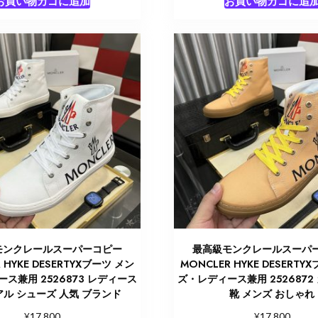
お買い物カゴに追加
お買い物カゴに追
モンクレールスーパーコピー
最高級モンクレールスーパ
 HYKE DESERTYXブーツ メン
MONCLER HYKE DESERTY
ス兼用 2526873 レディース
ズ・レディース兼用 2526872
ル シューズ 人気 ブランド
靴 メンズ おしゃれ
¥
¥
17,800
17,800