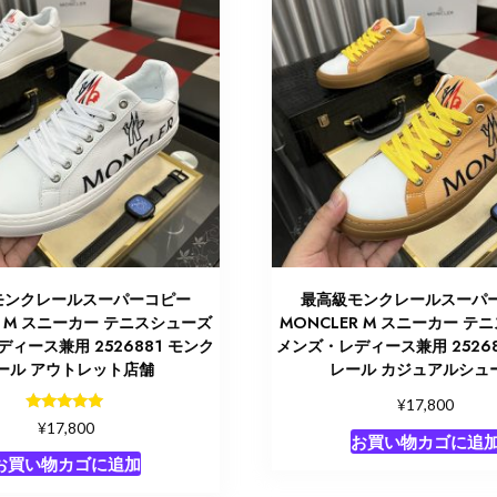
モンクレールスーパーコピー
最高級モンクレールスーパ
R M スニーカー テニスシューズ
MONCLER M スニーカー テ
ィース兼用 2526881 モンク
メンズ・レディース兼用 25268
ール アウトレット店舗
レール カジュアルシュ
¥
17,800
5段階中
¥
17,800
5.00
お買い物カゴに追
の評価
お買い物カゴに追加