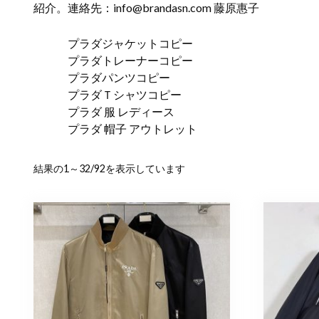
紹介。連絡先：
info@brandasn.com
藤原惠子
プラダジャケットコピー
プラダトレーナーコピー
プラダパンツコピー
プラダＴシャツコピー
プラダ 服 レディース
プラダ 帽子 アウトレット
新
結果の1～32/92を表示しています
し
い
順