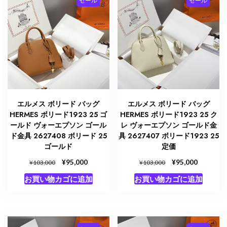
セール
セール
し
で
し
で
た。
す。
た。
す。
エルメス ボリード バッグ
エルメス ボリード バッグ
HERMES ボリード1923 25 ゴ
HERMES ボリード1923 25 ク
ールド ヴォーエプソン ゴール
レ ヴォーエプソン ゴールド金
ド金具 2627408 ボリード 25
具 2627407 ボリード1923 25
ゴールド
定価
元
¥
現
元
¥
現
95,000
95,000
¥
¥
103,000
103,000
の
在
の
在
お買い物カゴに追加
お買い物カゴに追加
価
の
価
の
格
価
格
価
は
格
は
格
¥103,000
は
¥103,000
は
で
¥95,000
で
¥95,000