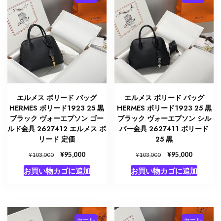
エルメス ボリード バッグ
エルメス ボリード バッグ
HERMES ボリード1923 25 黒
HERMES ボリード1923 25 黒
ブラック ヴォーエプソン ゴー
ブラック ヴォーエプソン シル
ルド金具 2627412 エルメス ボ
バー金具 2627411 ボリード
リード 定価
25 黒
元
¥
現
元
¥
現
95,000
95,000
¥
¥
103,000
103,000
の
在
の
在
お買い物カゴに追加
お買い物カゴに追加
価
の
価
の
格
価
格
価
は
格
は
格
¥103,000
は
¥103,000
は
で
¥95,000
で
¥95,000
セール
セール