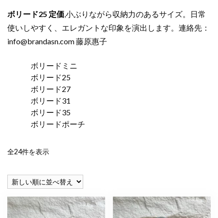
ボリード25 定価
,小ぶりながら収納力のあるサイズ。日常
使いしやすく、エレガントな印象を演出します。連絡先：
info@brandasn.com
藤原惠子
ボリードミニ
ボリード25
ボリード27
ボリード31
ボリード35
ボリードポーチ
新
全24件を表示
し
い
順