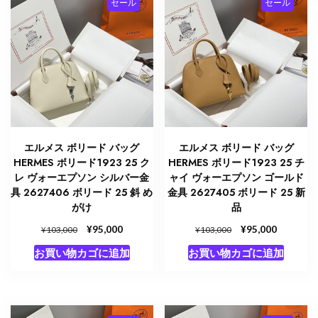
セール
セール
し
で
し
で
た。
す。
た。
す。
エルメス ボリード バッグ
エルメス ボリード バッグ
HERMES ボリード1923 25 ク
HERMES ボリード1923 25 チ
レ ヴォーエプソン シルバー金
ャイ ヴォーエプソン ゴールド
具 2627406 ボリード 25 斜 め
金具 2627405 ボリード 25 新
がけ
品
元
¥
現
元
¥
現
95,000
95,000
¥
¥
103,000
103,000
の
在
の
在
お買い物カゴに追加
お買い物カゴに追加
価
の
価
の
格
価
格
価
は
格
は
格
¥103,000
は
¥103,000
は
で
¥95,000
で
¥95,000