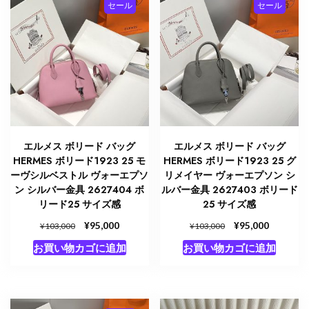
セール
セール
し
で
し
で
た。
す。
た。
す。
エルメス ボリード バッグ
エルメス ボリード バッグ
HERMES ボリード1923 25 モ
HERMES ボリード1923 25 グ
ーヴシルベストル ヴォーエプソ
リメイヤー ヴォーエプソン シ
ン シルバー金具 2627404 ボ
ルバー金具 2627403 ボリード
リード25 サイズ感
25 サイズ感
元
¥
現
元
¥
現
95,000
95,000
¥
¥
103,000
103,000
の
在
の
在
お買い物カゴに追加
お買い物カゴに追加
価
の
価
の
格
価
格
価
は
格
は
格
¥103,000
は
¥103,000
は
で
¥95,000
で
¥95,000