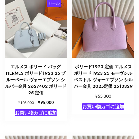
セール
し
で
し
で
た。
す。
た。
す。
エルメス ボリード バッグ
ボリード1923 定価 エルメス
HERMES ボリード1923 25 ブ
ボリード1923 25 モーヴシル
ルーペール ヴォーエプソン シ
ベストル ヴォーエプソン シル
ルバー金具 2627402 ボリード
バー金具 2025定価 2513329
25 定価
¥
55,300
元
¥
現
95,000
¥
103,000
お買い物カゴに追加
の
在
お買い物カゴに追加
価
の
格
価
は
格
¥103,000
は