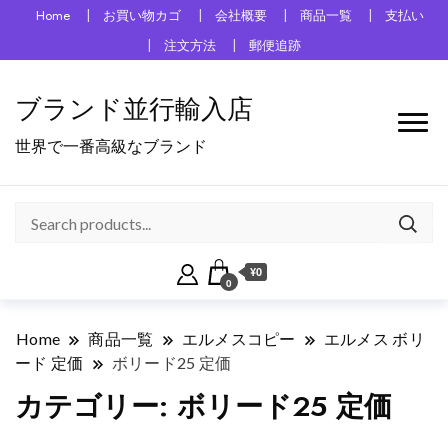
Home
お買い物カゴ
会社概要
商品一覧
支払い
注文方法
郵便追跡
ブランド並行輸入店
世界で一番高級なブランド
¥0
0
Home
商品一覧
エルメスコピー
エルメス ボリ
ード 定価
ボリード25 定価
カテゴリー:
ボリード25 定価