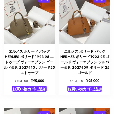
し
で
し
で
た。
す。
た。
す。
エルメス ボリード バッグ
エルメス ボリード バッグ
HERMES ボリード1923 25 エ
HERMES ボリード1923 25 ゴ
トゥープ ヴォーエプソン ゴー
ールド ヴォーエプソン シルバ
ルド金具 2627410 ボリード25
ー金具 2627409 ボリード 25
エトゥープ
ゴールド
元
¥
現
元
¥
現
95,000
95,000
¥
¥
103,000
103,000
の
在
の
在
お買い物カゴに追加
お買い物カゴに追加
価
の
価
の
格
価
格
価
は
格
は
格
¥103,000
は
¥103,000
は
で
¥95,000
で
¥95,000