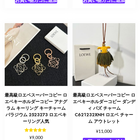
お買い物カゴに追加
お買い物カゴに追加
最高級ロエベスーパーコピー ロ
最高級ロエベスーパーコピー ロ
エベキーホルダーコピー アナグ
エベキーホルダーコピー ダンデ
ラム キーリング キーチャーム
ィ パズ チャーム
パラジウム 2523273 ロエベキ
C621232XNH ロエベ チャー
ーリング人気
ム アウトレット
¥
11,000
5段階中
¥
9,000