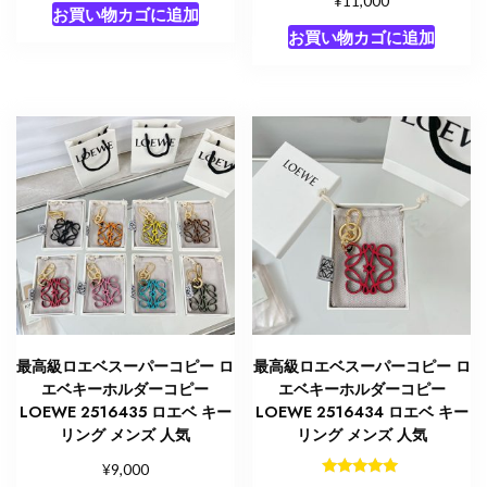
11,000
お買い物カゴに追加
お買い物カゴに追加
最高級ロエベスーパーコピー ロ
最高級ロエベスーパーコピー ロ
エベキーホルダーコピー
エベキーホルダーコピー
LOEWE 2516435 ロエベ キー
LOEWE 2516434 ロエベ キー
リング メンズ 人気
リング メンズ 人気
¥
9,000
5段階中