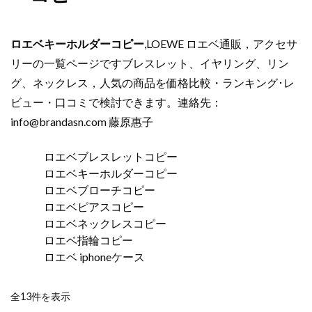
ロエベキーホルダーコピー
,LOEWE ロエベ通販，アクセサ
リーの一覧ページですブレスレット、イヤリング、リン
グ、ネックレス，人気の商品を価格比較・ランキング･レ
ビュー・口コミで検討できます。連絡先：
info@brandasn.com
藤原惠子
ロエベブレスレットコピー
ロエベキーホルダーコピー
ロエベブローチコピー
ロエベピアスコピー
ロエベネックレスコピー
ロエベ指輪コピー
ロエベ iphoneケース
新
全13件を表示