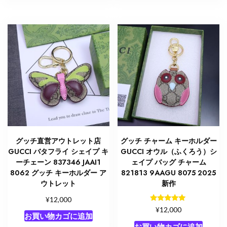
グッチ直営アウトレット店
グッチ チャーム キーホルダー
GUCCI バタフライ シェイプ キ
GUCCI オウル（ふくろう）シ
ーチェーン 837346 JAAI1
ェイプ バッグ チャーム
8062 グッチ キーホルダー ア
821813 9AAGU 8075 2025
ウトレット
新作
¥
12,000
5段階中
¥
12,000
5.00
お買い物カゴに追加
の評価
お買い物カゴに追加