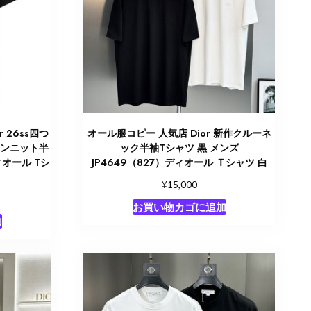
 26ss四つ
オール服コピー 人気店 Dior 新作クルーネ
トンニット半
ック半袖Tシャツ 黒 メンズ
ィオール Tシ
JP4649（827）ディオール Ｔシャツ 白
¥
15,000
お買い物カゴに追加
加