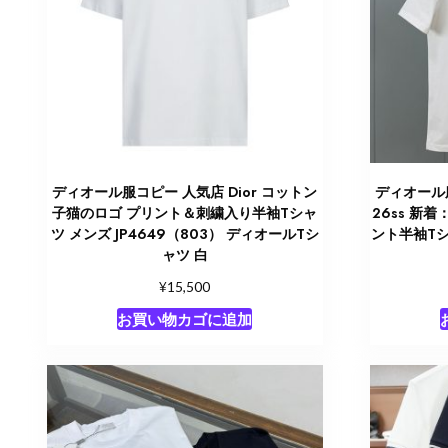
ディオール服コピー 人気店 Dior コットン
ディオール服
子猫のロゴ プリント＆刺繍入り半袖Tシャ
26ss 新着
ツ メンズ JP4649（803） ディオールTシ
ント半袖Tシ
ャツ 白
¥
15,500
お買い物カゴに追加