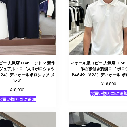
ー 人気店 Dior コットン 新作
ィオール服コピー 人気店 Dior
ジュアル・ロゴ入りポロシャツ
作の襟付き刺繍ロゴ ポロ
（824）ディオールポロシャツ メ
JP4649（823）ディオール 
ンズ
¥
18,800
¥
18,000
お買い物カゴに追
お買い物カゴに追加