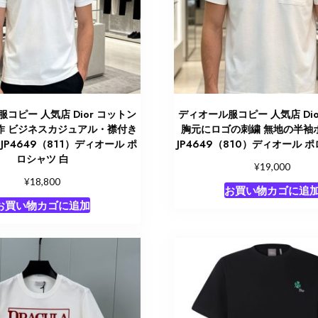
コピー 人気店 Dior コットン
ディオール服コピー 人気店 Dio
新作 ビジネスカジュアル・襟付き
胸元にロゴの刺繍 無地の半袖
JP4649（811）ディオール ポ
JP4649（810）ディオール 
ロシャツ 白
¥
19,000
¥
18,800
お買い物カゴに追
お買い物カゴに追加