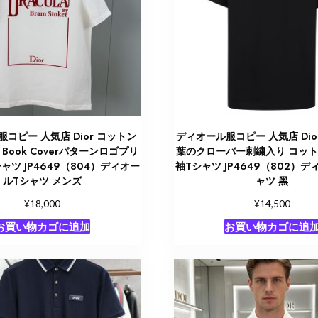
コピー 人気店 Dior コットン
ディオール服コピー 人気店 Dior
：Book Coverパターンロゴプリ
葉のクローバー刺繍入り コッ
ャツ JP4649（804）ディオー
袖Tシャツ JP4649（802）デ
ルTシャツ メンズ
ャツ 黑
¥
¥
18,000
14,500
お買い物カゴに追加
お買い物カゴに追