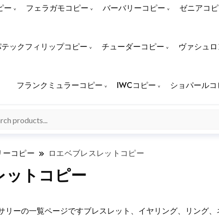
ピー
フェラガモコピー
バーバリーコピー
ゼニアコピ
パテックフィリップコピー
チューダーコピー
ヴァシュロ
フランクミュラーコピー
IWCコピー
ショパールコ
リーコピー
ロエベブレスレットコピー
レットコピー
アクセサリーの一覧ページですブレスレット、イヤリング、リング