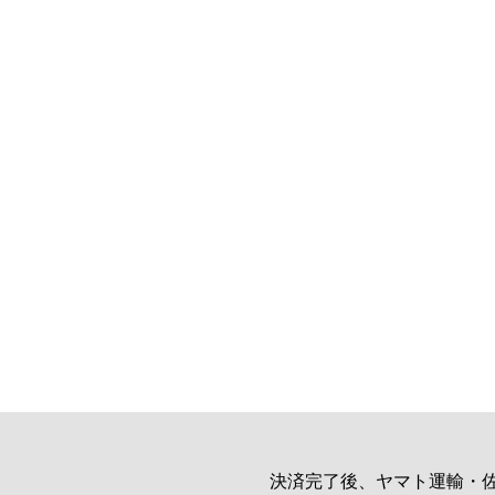
決済完了後、ヤマト運輸・