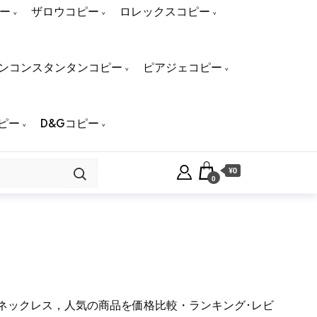
ー
ザロウコピー
ロレックスコピー
ンコンスタンタンコピー
ピアジェコピー
ピー
D&Gコピー
¥0
0
、ネックレス，人気の商品を価格比較・ランキング･レビ