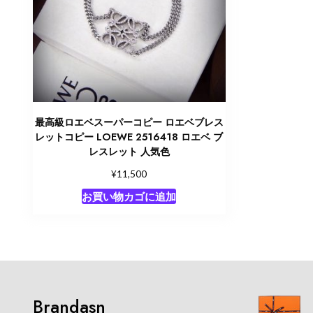
最高級ロエベスーパーコピー ロエベブレス
レットコピー LOEWE 2516418 ロエベ ブ
レスレット 人気色
¥
11,500
お買い物カゴに追加
Brandasn