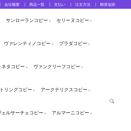
会社概要
商品一覧
支払い
注文方法
郵便追跡
サンローランコピー
セリーヌコピー
ヴァレンティノコピー
プラダコピー
ェネタコピー
ヴァンクリーフコピー
トリングコピー
アークテリクスコピー
ヴェルサーチェコピー
アルマーニコピー