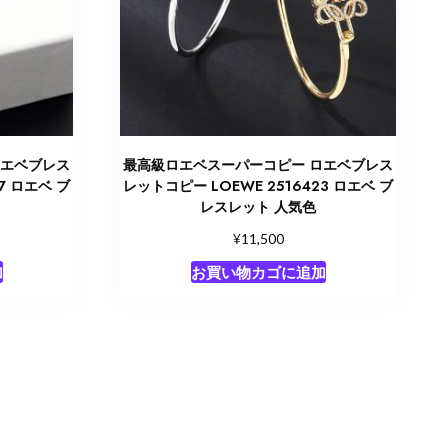
ロエベブレス
最高級ロエベスーパーコピー ロエベブレス
7 ロエベ ブ
レットコピー LOEWE 2516423 ロエベ ブ
レスレット 人気色
¥
11,500
加
お買い物カゴに追加