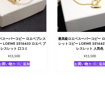
ベスーパーコピー ロエベブレス
最高級ロエベスーパーコピー 
LOEWE 2516433 ロエベ ブ
レットコピー LOEWE 251642
レスレット 口コミ
レスレット 人気色
¥
¥
11,500
11,500
お買い物カゴに追加
お買い物カゴに追