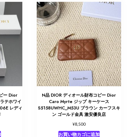
 Dior
N品 DIOR ディオール財布コピー Dior
ット ラテホワイ
Caro Myrte ジップ キーケース
M06E レディ
S5158UWHC_M53U ブラウン カーフスキ
布
ン ゴールド金具 激安優良店
¥
8,500
加
お買い物カゴに追加