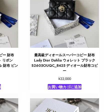
ピー 財布
最高級ディオールスーパーコピー 財布
ット リボン
Lady Dior Dahlia ウォレット ブラック
ル 財布 ピン
S2605OUQC_8425 ディオール財布コピ
ー
¥
22,000
加
お買い物カゴに追加