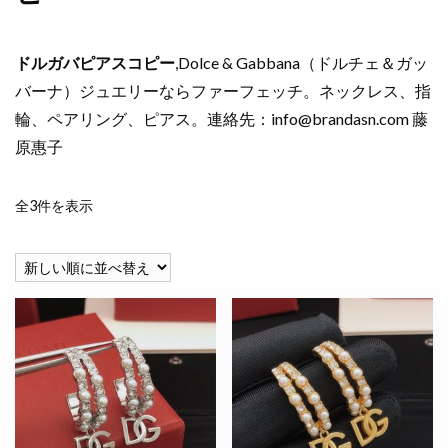
ドルガバピアスコピー
,Dolce & Gabbana（ドルチェ＆ガッ
バーナ）ジュエリーならファーフェッチ。ネックレス、指
輪、ペアリング、ピアス。連絡先：
info@brandasn.com
藤
原惠子
新
全3件を表示
し
い
順