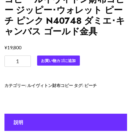
ー ジッピー･ウォレット ピー
チ ピンク N40748 ダミエ･キ
ャンバス ゴールド金具
¥
19,800
最
お買い物カゴに追加
高
級
ル
カテゴリー:
ルイヴィトン財布コピー
タグ:
ピーチ
イ
ヴ
ィ
ト
ン
説明
ス
ー