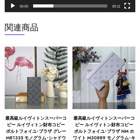
ン
00:00
00:11
バ
ス
関連商品
ゴ
ー
ル
ド
金
具
個
最高級ルイヴィトンスーパーコ
最高級ルイヴィトンスーパーコ
ピー ルイヴィトン財布コピー
ピー ルイヴィトン財布コピー
ポルトフォイユ･ブラザ グレー
ポルトフォイユ･ブラザ NM ホ
M81335 モノグラム･シャドウ
ワイト M30889 モノグラム･キ