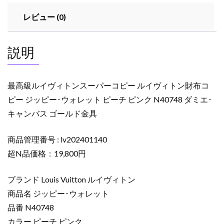
パ
レビュー (0)
ー
コ
ピ
説明
ー
ル
イ
最高級ルイヴィトンスーパーコピー ルイヴィトン財布コ
ヴ
ピー ジッピー･ウォレット ピーチ ピンク N40748 ダミエ･
ィ
キャンバス ゴールド金具
ト
ン
財
商品管理番号 : lv202401140
布
超N品価格：19,800円
コ
ピ
ブランド Louis Vuitton ルイヴィトン
ー
商品名 ジッピー･ウォレット
ジ
品番 N40748
ッ
カラー ピーチ ピンク
ピ