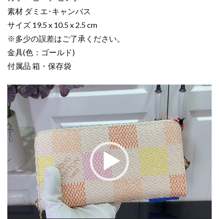
ー･
素材 ダミエ･キャンバス
ウ
サイズ 19.5 x 10.5 x 2.5 cm
ォ
※多少の誤差はご了承ください。
レ
金具(色：ゴールド)
ッ
付属品 箱・保存袋
ト
ピ
動
ー
画
チ
プ
ピ
レ
ン
ー
ク
ヤ
N40748
ー
ダ
ミ
エ･
キ
ャ