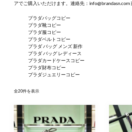
アでご購入いただけます。連絡先：
info@brandasn.com
プラダバッグコピー
プラダ靴コピー
プラダ服コピー
プラダベルトコピー
プラダ バッグ メンズ 新作
プラダ バッグ レディース
プラダカードケースコピー
プラダ財布コピー
プラダジュエリーコピー
新
全20件を表示
し
い
順