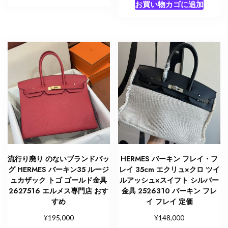
お買い物カゴに追加
流行り廃り のないブランドバッ
HERMES バーキン フレイ・フ
グ HERMES バーキン35 ルージ
レイ 35cm エクリュ×クロ ツイ
ュカザック トゴ ゴールド金具
ルアッシュ×スイフト シルバー
2627516 エルメス専門店 おす
金具 2526310 バーキン フレ
すめ
イ フレイ 定価
¥
¥
195,000
148,000