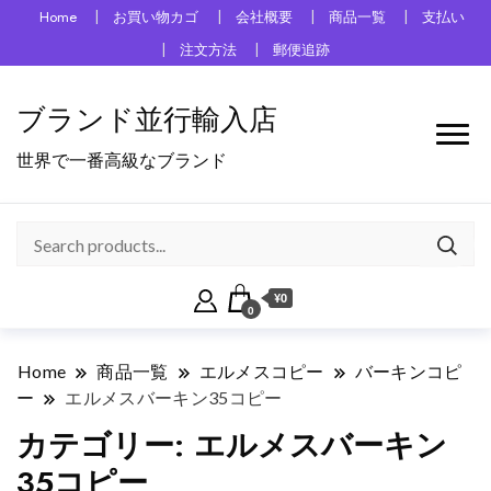
Home
お買い物カゴ
会社概要
商品一覧
支払い
注文方法
郵便追跡
ブランド並行輸入店
世界で一番高級なブランド
¥0
0
Home
商品一覧
エルメスコピー
バーキンコピ
ー
エルメスバーキン35コピー
カテゴリー:
エルメスバーキン
35コピー