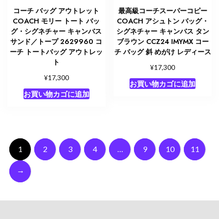
コーチ バッグ アウトレット
最高級コーチスーパーコピー
COACH モリー トート バッ
COACH アシュトン バッグ・
グ・シグネチャー キャンバス
シグネチャー キャンバス タン
サンド／トープ 2629960 コ
ブラウン CCZ24 IMYMX コー
ーチ トートバッグ アウトレッ
チ バッグ 斜 めがけ レディース
ト
¥
17,300
¥
17,300
お買い物カゴに追加
お買い物カゴに追加
1
2
3
4
…
9
10
11
→