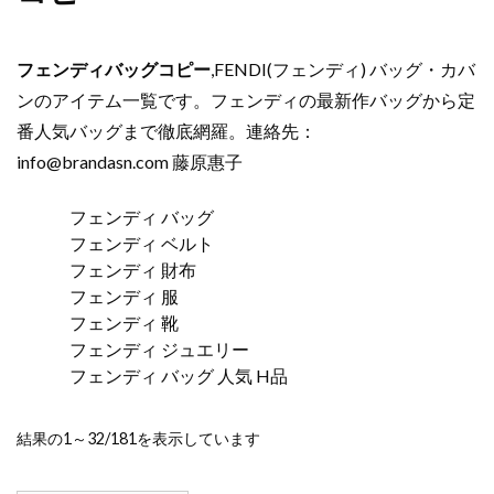
フェンディバッグコピー
,FENDI(フェンディ) バッグ・カバ
ンのアイテム一覧です。フェンディの最新作バッグから定
番人気バッグまで徹底網羅。連絡先：
info@brandasn.com
藤原惠子
フェンディ バッグ
フェンディ ベルト
フェンディ 財布
フェンディ 服
フェンディ 靴
フェンディ ジュエリー
フェンディ バッグ 人気
H品
新
結果の1～32/181を表示しています
し
い