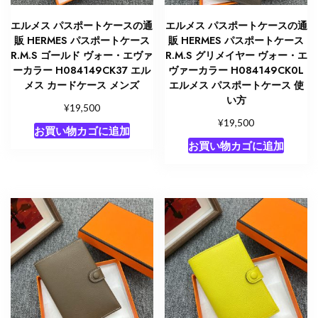
エルメス パスポートケースの通
エルメス パスポートケースの通
販 HERMES パスポートケース
販 HERMES パスポートケース
R.M.S ゴールド ヴォー・エヴァ
R.M.S グリメイヤー ヴォー・エ
ーカラー H084149CK37 エル
ヴァーカラー H084149CK0L
メス カードケース メンズ
エルメス パスポートケース 使
い方
¥
19,500
¥
19,500
お買い物カゴに追加
お買い物カゴに追加