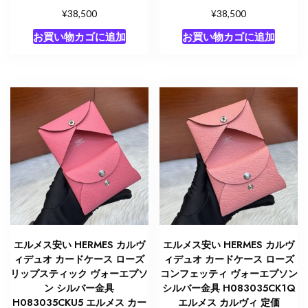
¥
¥
38,500
38,500
お買い物カゴに追加
お買い物カゴに追加
エルメス安い HERMES カルヴ
エルメス安い HERMES カルヴ
ィデュオ カードケース ローズ
ィデュオ カードケース ローズ
リップスティック ヴォーエプソ
コンフェッティ ヴォーエプソン
ン シルバー金具
シルバー金具 H083035CK1Q
H083035CKU5 エルメス カー
エルメス カルヴィ 定価