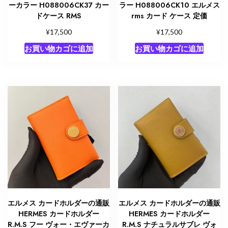
ーカラー H088006CK37 カー
ラー H088006CK10 エルメス
ドケース RMS
rms カード ケース 定価
¥
¥
17,500
17,500
お買い物カゴに追加
お買い物カゴに追加
エルメス カードホルダーの通販
エルメス カードホルダーの通販
HERMES カードホルダー
HERMES カードホルダー
R.M.S フー ヴォー・エヴァーカ
R.M.S ナチュラルサブレ ヴォ