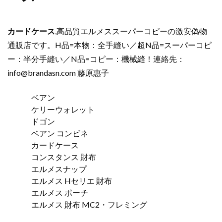
カードケース
,高品質エルメススーパーコピーの激安偽物
通販店です。H品=本物：全手縫い／超N品=スーパーコピ
ー：半分手縫い／N品=コピー：機械縫！連絡先：
info@brandasn.com
藤原惠子
ベアン
ケリーウォレット
ドゴン
ベアン コンビネ
カードケース
コンスタンス 財布
エルメスナップ
エルメス Hセリエ 財布
エルメス ポーチ
エルメス 財布 MC2・フレミング