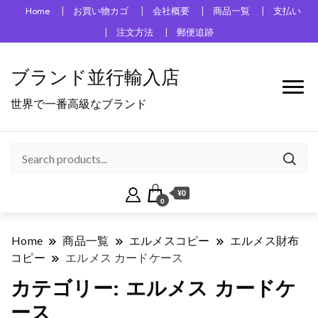
Home
お買い物カゴ
会社概要
商品一覧
支払い
注文方法
郵便追跡
ブランド並行輸入店
世界で一番高級なブランド
¥0
0
Home
商品一覧
エルメスコピー
エルメス財布
コピー
エルメス カードケース
カテゴリー:
エルメス カードケ
ース