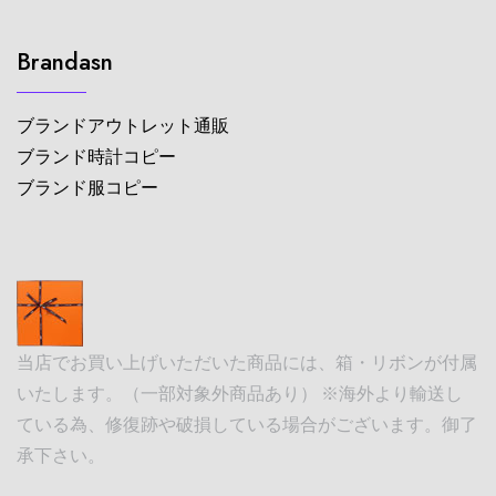
Brandasn
ブランドアウトレット通販
ブランド時計コピー
ブランド服コピー
当店でお買い上げいただいた商品には、箱・リボンが付属
いたします。（一部対象外商品あり） ※海外より輸送し
ている為、修復跡や破損している場合がございます。御了
承下さい。