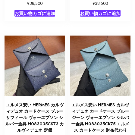
¥
¥
38,500
38,500
お買い物カゴに追加
お買い物カゴに追加
エルメス安い HERMES カルヴ
エルメス安い HERMES カルヴ
ィデュオ カードケース ブルー
ィデュオ カードケース ブルー
サフィール ヴォーエプソン シ
ジーン ヴォーエプソン シルバ
ルバー金具 H083035CK73 カ
ー金具 H083035CK75 エルメ
ルヴィデュオ 定価
ス カードケース 財布代わり