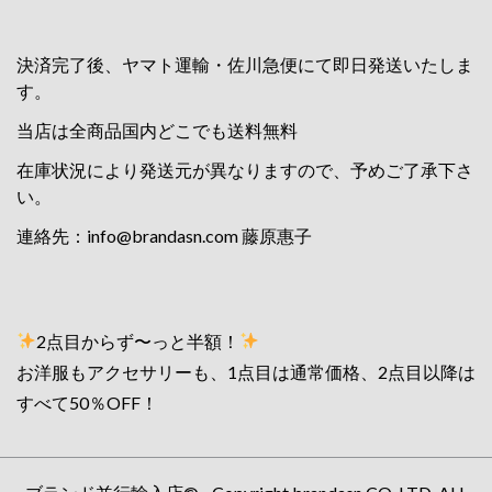
決済完了後、ヤマト運輸・佐川急便にて即日発送いたしま
す。
当店は全商品国内どこでも送料無料
在庫状況により発送元が異なりますので、予めご了承下さ
い。
連絡先：
info@brandasn.com
藤原惠子
2点目からず〜っと半額！
お洋服もアクセサリーも、1点目は通常価格、2点目以降は
すべて50％OFF！