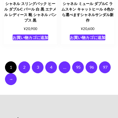
シャネル スリングバック ヒー
シャネル ミュール ダブルC ラ
ル ダブルC パール 白 黒 エナメ
ムスキン キャットヒール 6色か
ル レディース 靴 シャネル パン
ら選べますシャネルサンダル新
プス 黒
作
¥
¥
20,900
20,600
お買い物カゴに追加
お買い物カゴに追加
1
2
3
4
…
95
96
97
→