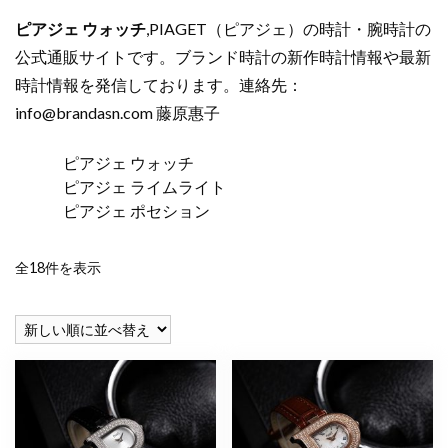
ピアジェ ウォッチ
,PIAGET（ピアジェ）の時計・腕時計の
公式通販サイトです。ブランド時計の新作時計情報や最新
時計情報を発信しております。連絡先：
info@brandasn.com
藤原惠子
ピアジェ ウォッチ
ピアジェ ライムライト
ピアジェ ポセション
新
全18件を表示
し
い
順