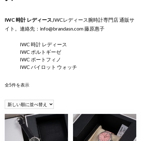
IWC 時計 レディース
,IWCレディース腕時計専門店 通販サ
イト。連絡先：
info@brandasn.com
藤原惠子
IWC 時計 レディース
IWC ポルトギーゼ
IWC ポートフィノ
IWC パイロット ウォッチ
新
全5件を表示
し
い
順