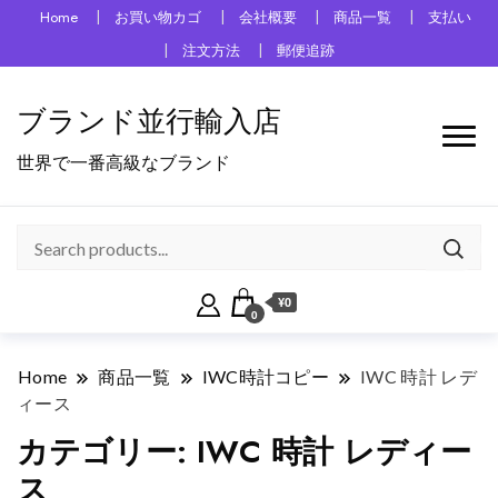
Home
お買い物カゴ
会社概要
商品一覧
支払い
注文方法
郵便追跡
ブランド並行輸入店
世界で一番高級なブランド
¥0
0
Home
商品一覧
IWC時計コピー
IWC 時計 レデ
ィース
カテゴリー:
IWC 時計 レディー
ス