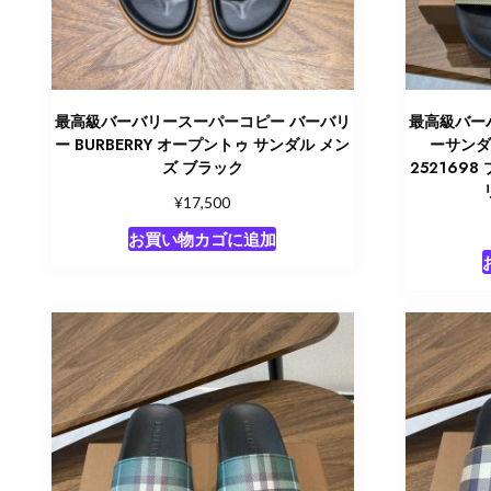
最高級バーバリースーパーコピー バーバリ
最高級バー
ー BURBERRY オープントゥ サンダル​ メン
ーサンダ
ズ ブラック
252169
¥
17,500
お買い物カゴに追加