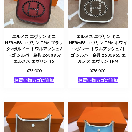
エルメス エヴリン ミニ
エルメス エヴリン ミニ
HERMES エヴリン TPM ブラッ
HERMES エヴリン TPM ホワイ
ク×ボルドー トワルアッシュ/
ト×グレー トワルアッシュ/ト
トゴ シルバー金具 2633957
ゴ シルバー金具 2633955 エ
エルメス エヴリン 16
ルメス エヴリン TPM
¥
¥
76,000
76,000
お買い物カゴに追加
お買い物カゴに追加