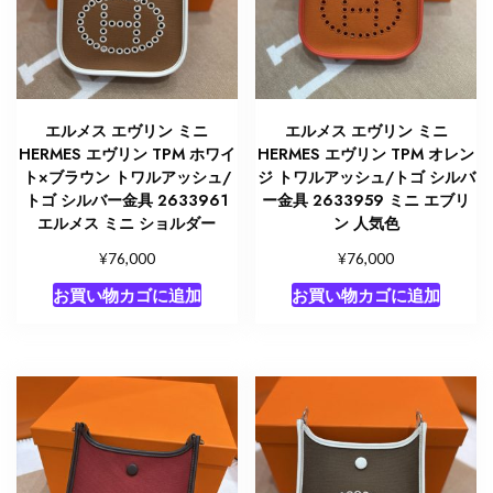
エルメス エヴリン ミニ
エルメス エヴリン ミニ
HERMES エヴリン TPM ホワイ
HERMES エヴリン TPM オレン
ト×ブラウン トワルアッシュ/
ジ トワルアッシュ/トゴ シルバ
トゴ シルバー金具 2633961
ー金具 2633959 ミニ エブリ
エルメス ミニ ショルダー
ン 人気色
¥
¥
76,000
76,000
お買い物カゴに追加
お買い物カゴに追加