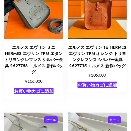
エルメス エヴリン ミニ
エルメス エヴリン 16 HERMES
HERMES エヴリン TPM エタン
エヴリン TPM オレンジ トリヨ
トリヨンクレマンス シルバー金
ンクレマンス シルバー金具
具 2627758 エルメス 新作バッ
2627715 エルメス 新作バッグ
グ
¥
106,000
¥
106,000
お買い物カゴに追加
お買い物カゴに追加
セール
セール