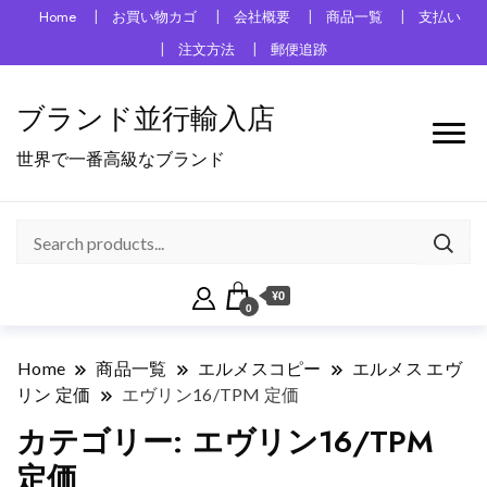
Home
お買い物カゴ
会社概要
商品一覧
支払い
注文方法
郵便追跡
ブランド並行輸入店
世界で一番高級なブランド
¥0
0
Home
商品一覧
エルメスコピー
エルメス エヴ
リン 定価
エヴリン16/TPM 定価
カテゴリー:
エヴリン16/TPM
定価