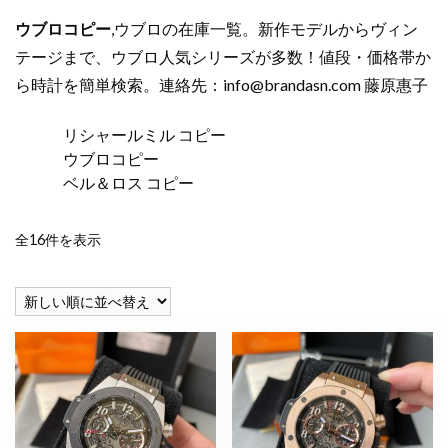
ウブロコピー
,ウブロの在庫一覧。新作モデルからヴィン
テージまで、ウブロ人気シリーズが多数！値段・価格帯か
ら時計を簡単検索。連絡先：
info@brandasn.com
藤原惠子
リシャールミル コピー
ウブロコピー
ベル＆ロス コピー
新
全16件を表示
し
い
順