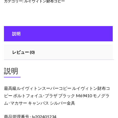
カテゴリー:
ルイヴィトン財布コピー
イ
ヴ
ィ
ト
ン
説明
ス
ー
パ
レビュー (0)
ー
コ
ピ
説明
ー
ル
イ
最高級ルイヴィトンスーパーコピー ルイヴィトン財布コ
ヴ
ピー ポルトフォイユ･ブラザ ブラック M69410 モノグラ
ィ
ム･マカサー キャンバス シルバー金具
ト
ン
財
商品管理番号 : lv202401234