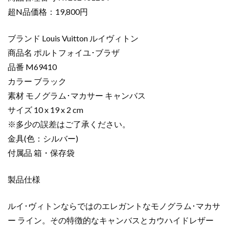
布
超N品価格：19,800円
コ
ピ
ブランド Louis Vuitton ルイヴィトン
ー
商品名 ポルトフォイユ･ブラザ
ポ
品番 M69410
ル
カラー ブラック
ト
フ
素材 モノグラム･マカサー キャンバス
ォ
サイズ 10 x 19 x 2 cm
イ
※多少の誤差はご了承ください。
ユ･
金具(色：シルバー)
ブ
付属品 箱・保存袋
ラ
ザ
製品仕様
ブ
ラ
ッ
ルイ･ヴィトンならではのエレガントなモノグラム･マカサ
ク
ー ライン。その特徴的なキャンバスとカウハイドレザー