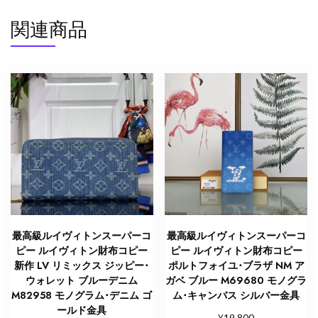
金
関連商品
具
個
最高級ルイヴィトンスーパーコ
最高級ルイヴィトンスーパーコ
ピー ルイヴィトン財布コピー
ピー ルイヴィトン財布コピー
新作 LV リミックス ジッピー･
ポルトフォイユ･ブラザ NM ア
ウォレット ブルーデニム
ガベ ブルー M69680 モノグラ
M82958 モノグラム･デニム ゴ
ム･キャンバス シルバー金具
ールド金具
¥
19,800