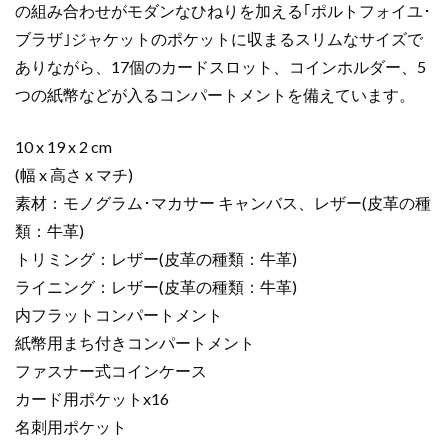
M69410
の組み合わせがモダンなひねりを加える｢ポルトフォイユ･
モ
ブラザ｣ジャケットのポケットに収まるスリムなサイズで
ノ
ありながら、17個のカードスロット、コインホルダー、5
グ
つの紙幣などが入るコンパートメントを備えています。
ラ
ム･
マ
10 x 19 x 2 cm
カ
(幅 x 高さ x マチ)
サ
素材：モノグラム･マカサー キャンバス、レザー(皮革の種
ー
類：牛革)
キ
トリミング：レザー(皮革の種類：牛革)
ャ
ライニング：レザー(皮革の種類：牛革)
ン
バ
内フラットコンパートメント
ス
紙幣用まち付きコンパートメント
シ
ファスナー式コインケース
ル
カード用ポケットx16
バ
名刺用ポケット
ー