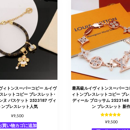
ヴィトンスーパーコピー ルイヴ
最高級ルイヴィトンスーパーコ
スレットコピー ブレスレット･
ィトンブレスレットコピー ブレ
ヌ バスケット 2523187 ヴィ
ディール ブロッサム 252314
トンブレスレット人気
ン ブレスレット 新
¥
9,500
5段階中
¥
9,500
5.00
お買い物カゴに追加
の評価