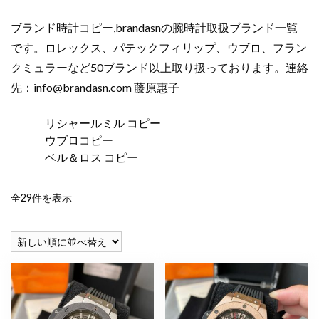
ブランド時計コピー,brandasnの腕時計取扱ブランド一覧
です。ロレックス、パテックフィリップ、ウブロ、フラン
クミュラーなど50ブランド以上取り扱っております。連絡
先：
info@brandasn.com
藤原惠子
リシャールミル コピー
ウブロコピー
ベル＆ロス コピー
新
全29件を表示
し
い
順