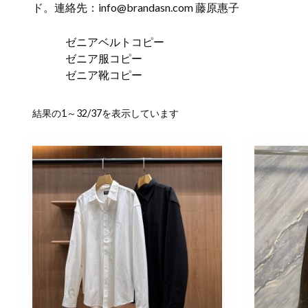
ド。連絡先：
info@brandasn.com
藤原惠子
ゼニアベルトコピー
ゼニア服コピー
ゼニア靴コピー
新
結果の1～32/37を表示しています
し
い
順