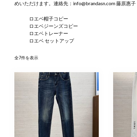
めいただけます。連絡先：
info@brandasn.com
藤原惠子
ロエベ帽子コピー
ロエベジーンズコピー
ロエベトレーナー
ロエベ セットアップ
新
全7件を表示
し
い
順