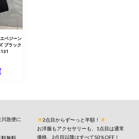
ロエベジーン
ズ ブラック
131
加
佐川急便に
2点目からず〜っと半額！
お洋服もアクセサリーも、1点目は通常
価格、2点目以降はすべて50％OFF！
送料無料