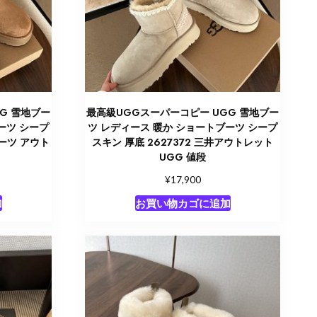
G 雪地ブー
最高級UGGスーパーコピー UGG 雪地ブー
ーツ シープ
ツ レディース 暖か ショートブーツ シープ
ブーツ アウト
スキン 厚底 2627372 三井アウトレット
UGG 値段
¥
17,900
加
お買い物カゴに追加