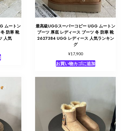
G ムートン
最高級UGGスーパーコピー UGG ムートン
冬 防寒 靴
ブーツ 厚底 レディース ブーツ 冬 防寒 靴
ーツ 人気
2627384 UGG レディース 人気ランキン
グ
¥
17,900
加
お買い物カゴに追加