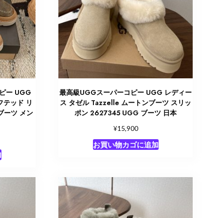
ピー UGG
最高級UGGスーパーコピー UGG レディー
フテッド リ
ス タゼル Tazzelle ムートンブーツ スリッ
 ブーツ メン
ポン 2627345 UGG ブーツ 日本
¥
15,900
お買い物カゴに追加
加