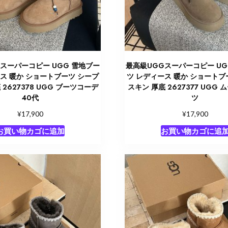
スーパーコピー UGG 雪地ブー
最高級UGGスーパーコピー UG
ス 暖か ショートブーツ シープ
ツ レディース 暖か ショートブ
 2627378 UGG ブーツコーデ
スキン 厚底 2627377 UGG
40代
ツ
¥
¥
17,900
17,900
お買い物カゴに追加
お買い物カゴに追