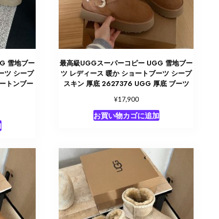
G 雪地ブー
最高級UGGスーパーコピー UGG 雪地ブー
ーツ シープ
ツ レディース 暖か ショートブーツ シープ
 ムートンブー
スキン 厚底 2627376 UGG 厚底 ブーツ
¥
17,900
お買い物カゴに追加
加