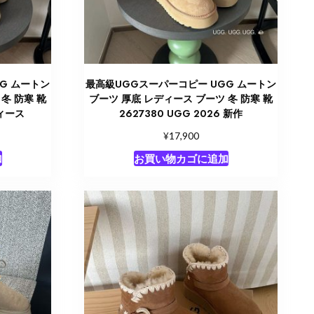
G ムートン
最高級UGGスーパーコピー UGG ムートン
冬 防寒 靴
ブーツ 厚底 レディース ブーツ 冬 防寒 靴
ディース
2627380 UGG 2026 新作
¥
17,900
加
お買い物カゴに追加