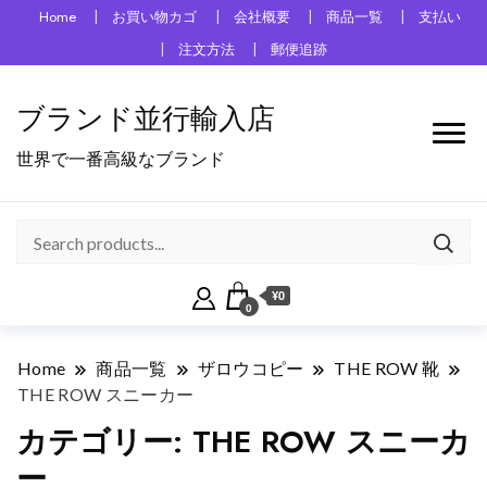
Home
お買い物カゴ
会社概要
商品一覧
支払い
注文方法
郵便追跡
ブランド並行輸入店
世界で一番高級なブランド
¥0
0
Home
商品一覧
ザロウコピー
THE ROW 靴
THE ROW スニーカー
カテゴリー:
THE ROW スニーカ
ー