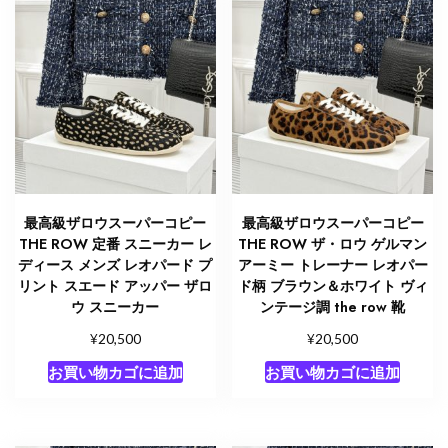
最高級ザロウスーパーコピー
最高級ザロウスーパーコピー
THE ROW 定番 スニーカー レ
THE ROW ザ・ロウ ゲルマン
ディース メンズ レオパード プ
アーミー トレーナー レオパー
リント スエード アッパー ザロ
ド柄 ブラウン＆ホワイト ヴィ
ウ スニーカー
ンテージ調 the row 靴
¥
¥
20,500
20,500
お買い物カゴに追加
お買い物カゴに追加