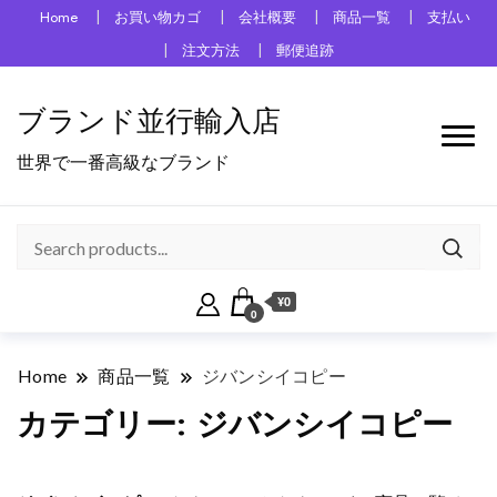
Home
お買い物カゴ
会社概要
商品一覧
支払い
注文方法
郵便追跡
ブランド並行輸入店
世界で一番高級なブランド
¥0
0
Home
商品一覧
ジバンシイコピー
カテゴリー:
ジバンシイコピー