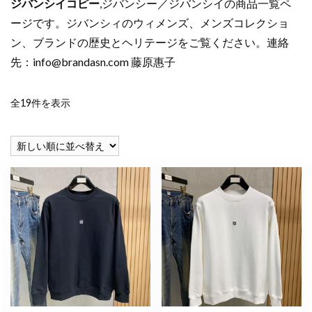
ジバンシイコピー
,ジバンシー／ジバンシイの商品一覧ペ
ージです。ジバンシィのウィメンズ、メンズコレクショ
ン、ブランドの歴史とヘリテージをご覧ください。連絡
先：
info@brandasn.com
藤原惠子
新
全19件を表示
し
い
順