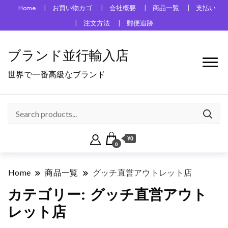
Home
お買い物カゴ
会社概要
商品一覧
支払い
注文方法
郵便追跡
ブランド並行輸入店
世界で一番高級なブランド
¥0
0
Home
商品一覧
グッチ直営アウトレット店
カテゴリー:
グッチ直営アウト
レット店