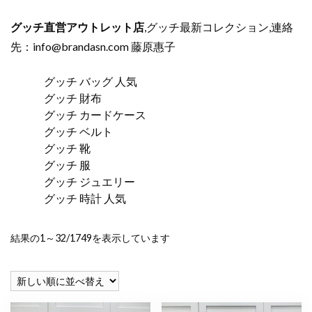
グッチ直営アウトレット店
,グッチ最新コレクション,連絡
先：
info@brandasn.com
藤原惠子
グッチ バッグ 人気
グッチ 財布
グッチ カードケース
グッチ ベルト
グッチ 靴
グッチ 服
グッチ ジュエリー
グッチ 時計 人気
新
結果の1～32/1749を表示しています
し
い
順