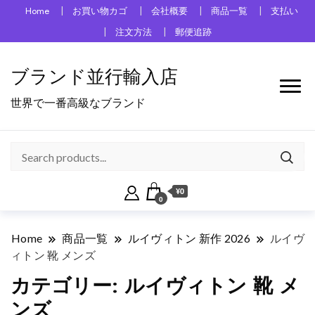
Home
お買い物カゴ
会社概要
商品一覧
支払い
注文方法
郵便追跡
ブランド並行輸入店
世界で一番高級なブランド
¥0
0
Home
商品一覧
ルイヴィトン 新作 2026
ルイヴ
ィトン 靴 メンズ
カテゴリー:
ルイヴィトン 靴 メ
ンズ