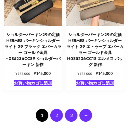
ショルダーバーキン29の定価
ショルダーバーキン29の定価
HERMES バーキンショルダー
HERMES バーキンショルダー
ライト 29 ブラック エバーカラ
ライト 29 エトゥープ エバーカ
ー ゴールド金具
ラー ゴールド金具
H085236CC89 ショルダーバ
H085236CC18 エルメス バッ
ーキン 新作
グ 新作
元
¥
現
元
¥
現
145,000
145,000
¥
¥
175,000
175,000
の
在
の
在
お買い物カゴに追加
お買い物カゴに追加
価
の
価
の
格
価
格
価
は
格
は
格
¥175,000
は
¥175,000
は
で
¥145,000
で
¥145,00
し
で
し
で
→
1
2
3
た。
す。
た。
す。