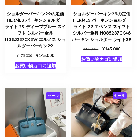
ショルダーバーキン29の定価
ショルダーバーキン29の定価
HERMES バーキンショルダー
HERMES バーキンショルダー
ライト 29 ディープブルー スイ
ライト 29 エベンヌ スイフト
フト シルバー金具
シルバー金具 H085237CK46
H085237CK3W エルメス ショ
バーキン ショルダー ライト29
ルダーバーキン29
元
¥
現
145,000
¥
175,000
の
在
元
¥
現
145,000
¥
175,000
お買い物カゴに追加
価
の
の
在
お買い物カゴに追加
格
価
価
の
は
格
格
価
¥175,000
は
は
格
で
¥145,00
¥175,000
は
し
で
で
¥145,000
セール
セール
た。
す。
し
で
た。
す。