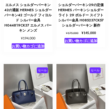
エルメス ショルダーバーキン
ショルダーバーキン29の定価
42の通販 HERMES ショルダー
HERMES バーキンショルダー
バーキン42 ゴールド フィヨル
ライト 29 ボルドー スイフト
ド シルバー金具
シルバー金具 H085237CK57
H044819CK37 エルメス バー
ショルダーバーキン 新作
キン メンズ
元
¥
現
145,000
¥
175,000
の
在
¥
194,000
お買い物カゴに追加
価
の
お買い物カゴに追加
格
価
は
格
¥175,000
は
で
¥145,00
し
で
セール
セール
た。
す。