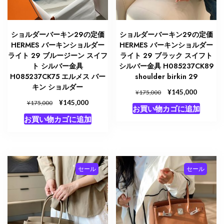
ショルダーバーキン29の定価
ショルダーバーキン29の定価
HERMES バーキンショルダー
HERMES バーキンショルダー
ライト 29 ブルージーン スイフ
ライト 29 ブラック スイフト
ト シルバー金具
シルバー金具 H085237CK89
H085237CK75 エルメス バー
shoulder birkin 29
キン ショルダー
元
¥
現
145,000
¥
175,000
の
在
元
¥
現
145,000
¥
175,000
お買い物カゴに追加
価
の
の
在
お買い物カゴに追加
格
価
価
の
は
格
格
価
¥175,000
は
は
格
で
¥145,00
¥175,000
は
し
で
で
¥145,000
セール
セール
た。
す。
し
で
た。
す。