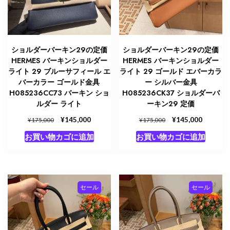
ショルダーバーキン29の定価
ショルダーバーキン29の定価
HERMES バーキンショルダー
HERMES バーキンショルダー
ライト 29 ブルーサフィール エ
ライト 29 ゴールド エバーカラ
バーカラー ゴールド金具
ー シルバー金具
H085236CC73 バーキン ショ
H085236CK37 ショルダーバ
ルダー ライト
ーキン29 定価
元
¥
現
元
¥
現
145,000
145,000
¥
¥
175,000
175,000
の
在
の
在
お買い物カゴに追加
お買い物カゴに追加
価
の
価
の
格
価
格
価
は
格
は
格
¥175,000
は
¥175,000
は
で
¥145,000
で
¥145,00
セール
セール
し
で
し
で
た。
す。
た。
す。