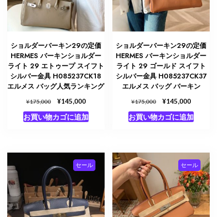
ショルダーバーキン29の定価
ショルダーバーキン29の定価
HERMES バーキンショルダー
HERMES バーキンショルダー
ライト 29 エトゥープ スイフト
ライト 29 ゴールド スイフト
シルバー金具 H085237CK18
シルバー金具 H085237CK37
エルメス バッグ人気ランキング
エルメス バッグ バーキン
元
¥
現
元
¥
現
145,000
145,000
¥
¥
175,000
175,000
の
在
の
在
お買い物カゴに追加
お買い物カゴに追加
価
の
価
の
格
価
格
価
は
格
は
格
¥175,000
は
¥175,000
は
で
¥145,000
で
¥145,00
セール
セール
し
で
し
で
た。
す。
た。
す。