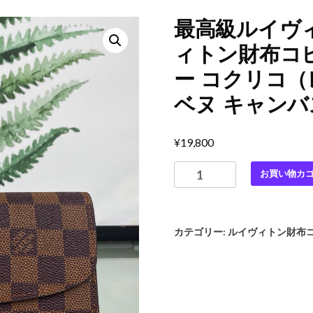
最高級ルイヴ
ィトン財布コ
ー コクリコ（レ
ベヌ キャンバ
¥
19,800
最
お買い物カ
高
級
ル
カテゴリー:
ルイヴィトン財布
イ
ヴ
ィ
ト
ン