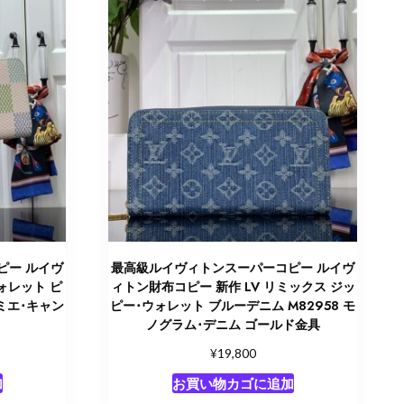
ピー ルイヴ
最高級ルイヴィトンスーパーコピー ルイヴ
ォレット ピ
ィトン財布コピー 新作 LV リミックス ジッ
ダミエ･キャン
ピー･ウォレット ブルーデニム M82958 モ
ノグラム･デニム ゴールド金具
¥
19,800
加
お買い物カゴに追加