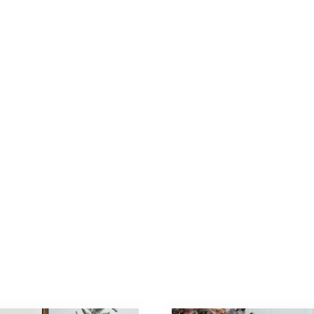
ダ
ミ
エ･
エ
ベ
ヌ
キ
ャ
ン
バ
ス
ゴ
ー
ル
ド
金
具
個