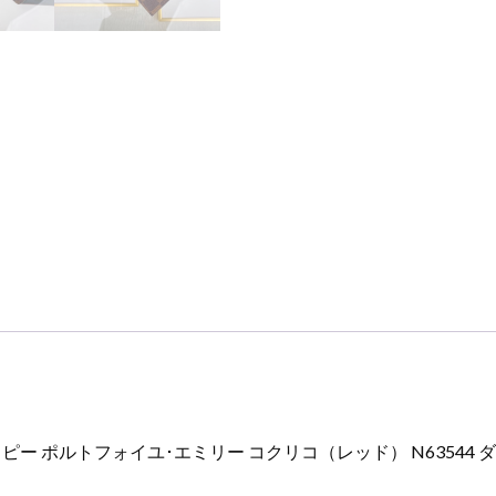
ル
ト
フ
ォ
イ
ユ･
エ
ミ
リ
ー
コ
ク
リ
コ
（レ
ッ
ド）
 ポルトフォイユ･エミリー コクリコ（レッド） N63544 
N63544