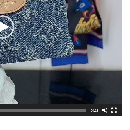
ノ
グ
ラ
ム･
デ
ニ
ム
ゴ
ー
ル
ド
金
具
個
00:13