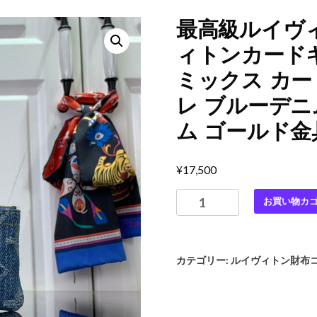
最高級ルイヴ
ィトンカードキ
ミックス カー
レ ブルーデニム
ム ゴールド金
¥
17,500
最
お買い物カ
高
級
ル
カテゴリー:
ルイヴィトン財布
イ
ヴ
ィ
ト