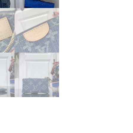
ン
ス
ー
パ
ー
コ
ピ
ー
ル
イ
ヴ
ィ
ト
ン
カ
ー
ド
キ