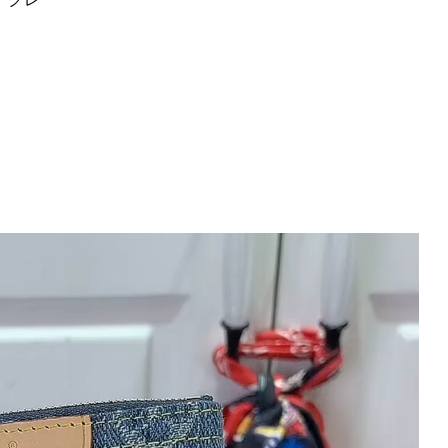
ー
ケ
ー
ス
ポ
シ
ェ
ッ
ト･
ク
レ
ブ
ル
ー
デ
ニ
ム
M82961
モ