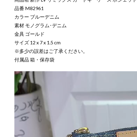
品番 M82961
カラー ブルーデニム
素材 モノグラム･デニム
金具 ゴールド
サイズ 12 x 7 x 1.5 cm
※多少の誤差はご了承ください。
付属品 箱・保存袋
動
画
プ
レ
ー
ヤ
ー