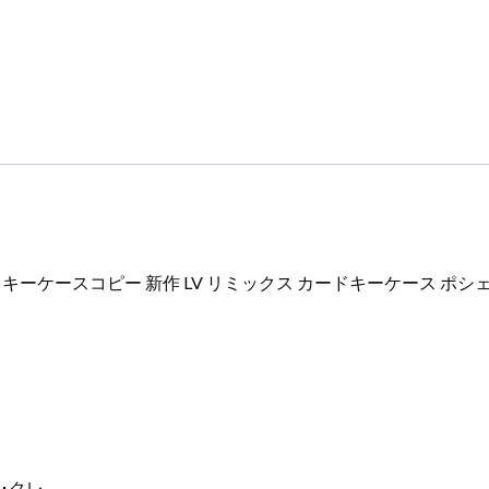
ー
ケ
ー
ス
コ
ピ
ー
新
作
LV
リ
ケースコピー 新作 LV リミックス カードキーケース ポシェット
ミ
ッ
ク
ス
カ
ー
ド
キ
･クレ