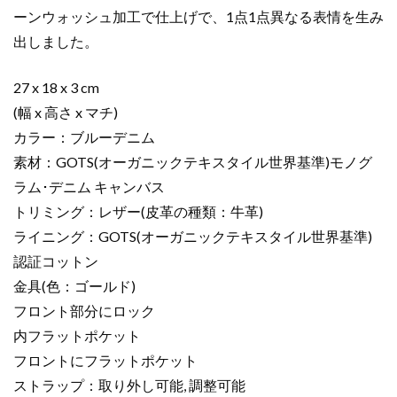
ム
ーンウォッシュ加工で仕上げで、1点1点異なる表情を生み
M46829
出しました。
モ
ノ
27 x 18 x 3 cm
グ
(幅 x 高さ x マチ)
ラ
カラー：ブルーデニム
ム･
素材：GOTS(オーガニックテキスタイル世界基準)モノグ
デ
ニ
ラム･デニム キャンバス
ム
トリミング：レザー(皮革の種類：牛革)
ゴ
ライニング：GOTS(オーガニックテキスタイル世界基準)
ー
認証コットン
ル
金具(色：ゴールド)
ド
フロント部分にロック
金
具
内フラットポケット
個
フロントにフラットポケット
ストラップ：取り外し可能, 調整可能