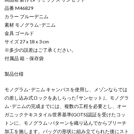
ー
品番 M46829
新
カラー ブルーデニム
作
LV
素材 モノグラム･デニム
リ
金具 ゴールド
ミ
サイズ 27 x 18 x 3 cm
ッ
※多少の誤差はご了承ください。
ク
付属品 箱・保存袋
ス
サ
製品仕様
ン
セ
ッ
モノグラム･デニム キャンバスを使用し、メゾンならでは
ト
の差し込み式ロックをあしらった｢サンセット｣。モノグラ
ブ
ム･デニムの完成までには、複数の工程を必要とし、オー
ル
ガニックテキスタイル世界基準(GOTS)認証を受けたコッ
ー
トンに、モノグラム･パターンを織り込んでからブリーチ
デ
加工を施します。バッグの形状に組み立てられた後にスト
ニ