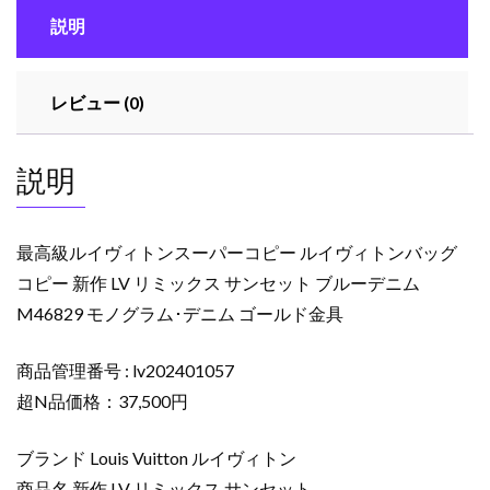
ン
説明
ス
ー
パ
レビュー (0)
ー
コ
ピ
説明
ー
ル
イ
最高級ルイヴィトンスーパーコピー ルイヴィトンバッグ
ヴ
コピー 新作 LV リミックス サンセット ブルーデニム
ィ
M46829 モノグラム･デニム ゴールド金具
ト
ン
バ
商品管理番号 : lv202401057
ッ
超N品価格：37,500円
グ
コ
ブランド Louis Vuitton ルイヴィトン
ピ
商品名 新作 LV リミックス サンセット