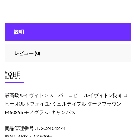
ヴ
ィ
ト
ン
説明
ス
ー
パ
レビュー (0)
ー
コ
ピ
説明
ー
ル
イ
最高級ルイヴィトンスーパーコピー ルイヴィトン財布コ
ヴ
ピー ポルトフォイユ･ミュルティプル ダークブラウン
ィ
M60895 モノグラム･キャンバス
ト
ン
財
商品管理番号 : lv202401274
布
超N品価格：17,500円