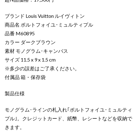
コ
ピ
ブランド Louis Vuitton ルイヴィトン
ー
商品名 ポルトフォイユ･ミュルティプル
ポ
品番 M60895
ル
カラー ダークブラウン
ト
フ
素材 モノグラム･キャンバス
ォ
サイズ 11.5 x 9 x 1.5 cm
イ
※多少の誤差はご了承ください。
ユ･
付属品 箱・保存袋
ミ
ュ
製品仕様
ル
テ
モノグラム･ラインの札入れ｢ポルトフォイユ･ミュルティ
ィ
プ
プル｣。クレジットカード、紙幣、レシートなどを収納で
ル
きます。
ダ