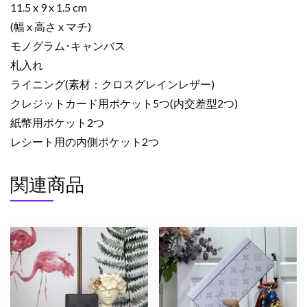
ー
11.5 x 9 x 1.5 cm
ク
(幅 x 高さ x マチ)
ブ
モノグラム･キャンバス
ラ
札入れ
ウ
ン
ライニング(素材：クロスグレインレザー)
M60895
クレジットカード用ポケット5つ(内交差型2つ)
モ
紙幣用ポケット2つ
ノ
レシート用の内側ポケット2つ
グ
ラ
関連商品
ム･
キ
ャ
ン
バ
ス
個