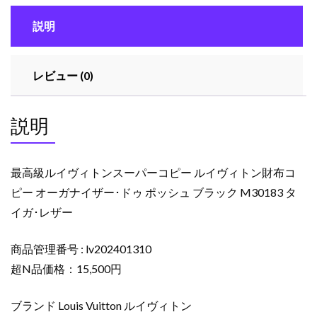
ン
説明
ス
ー
パ
レビュー (0)
ー
コ
ピ
説明
ー
ル
イ
最高級ルイヴィトンスーパーコピー ルイヴィトン財布コ
ヴ
ピー オーガナイザー･ドゥ ポッシュ ブラック M30183 タ
ィ
イガ･レザー
ト
ン
財
商品管理番号 : lv202401310
布
超N品価格：15,500円
コ
ピ
ブランド Louis Vuitton ルイヴィトン
ー