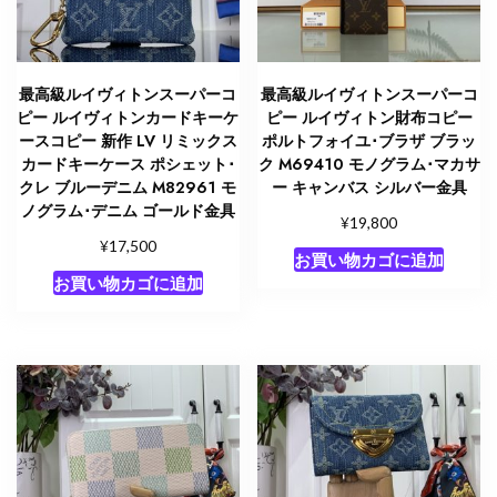
タ
イ
ガ･
レ
最高級ルイヴィトンスーパーコ
最高級ルイヴィトンスーパーコ
ザ
ピー ルイヴィトンカードキーケ
ピー ルイヴィトン財布コピー
ー
ースコピー 新作 LV リミックス
ポルトフォイユ･ブラザ ブラッ
カードキーケース ポシェット･
ク M69410 モノグラム･マカサ
個
クレ ブルーデニム M82961 モ
ー キャンバス シルバー金具
ノグラム･デニム ゴールド金具
¥
19,800
¥
17,500
お買い物カゴに追加
お買い物カゴに追加