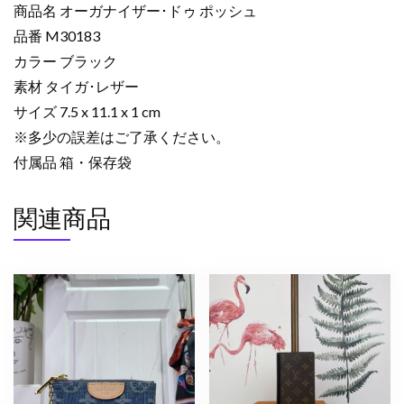
商品名 オーガナイザー･ドゥ ポッシュ
オ
品番 M30183
ー
カラー ブラック
ガ
ナ
素材 タイガ･レザー
イ
サイズ 7.5 x 11.1 x 1 cm
ザ
※多少の誤差はご了承ください。
ー･
付属品 箱・保存袋
ド
ゥ
関連商品
ポ
ッ
シ
ュ
ブ
ラ
ッ
ク
M30183