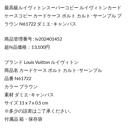
イ
最高級ルイヴィトンスーパーコピー ルイヴィトンカード
ヴ
ケースコピー カードケース ポルト カルト･サーンプル ブ
ィ
ラウン N61722 ダミエ･キャンバス
ト
ン
カ
商品管理番号 : lv202401452
ー
超N品価格：13,100円
ド
ケ
ブランド Louis Vuitton ルイヴィトン
ー
商品名 カードケース ポルト カルト･サーンプル
ス
品番 N61722
コ
カラー ブラウン
ピ
ー
素材 ダミエ･キャンバス
カ
サイズ 11 x 7 x 0.5 cm
ー
※多少の誤差はご了承ください。
ド
付属品 箱・保存袋
ケ
ー