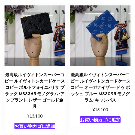
ミ
エ･
キ
ャ
ン
バ
ス
個
最高級ルイヴィトンスーパーコ
最高級ルイヴィトンスーパーコ
ピー ルイヴィトンカードケース
ピー ルイヴィトンカードケース
コピー ポルトフォイユ･リサ ブ
コピー オーガナイザー･ドゥ ポ
ラック M83365 モノグラム･ア
ッシュ ブルー M83095 モノグ
ンプラント レザー ゴールド金
ラム･キャンバス
具
¥
13,100
¥
13,100
お買い物カゴに追加
お買い物カゴに追加