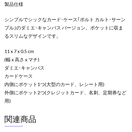
製品仕様
ス
ポ
シンプルでシックなカード･ケース｢ポルト カルト･サーン
ル
ト
プル｣のダミエ･キャンバス バージョン。ポケットに収ま
カ
るスリムなデザインです。
ル
ト･
11 x 7 x 0.5 cm
サ
(幅 x 高さ x マチ)
ー
ダミエ･キャンバス
ン
カードケース
プ
ル
内側にポケット1つ(大型のカード、レシート用)
ブ
外側にポケット2つ(クレジットカード、名刺、定期券など
ラ
用)
ウ
ン
関連商品
N61722
ダ