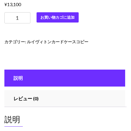
¥
13,100
最
お買い物カゴに追加
高
級
ル
カテゴリー:
ルイヴィトンカードケースコピー
イ
ヴ
ィ
ト
ン
説明
ス
ー
パ
レビュー (0)
ー
コ
ピ
説明
ー
ル