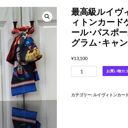
最高級ルイヴ
ィトンカード
ール･パスポール
グラム･キャ
¥
13,100
最
お買い物カ
高
級
ル
カテゴリー:
ルイヴィトンカー
イ
ヴ
ィ
ト
ン