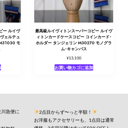
ピー ルイヴ
最高級ルイヴィトンスーパーコピー ルイヴ
ーヴェルテュ
ィトンカードケースコピー コインカード･
31030 モ
ホルダー タンジェリン M30270 モノグラ
ス
ム･キャンバス
¥
13,100
加
お買い物カゴに追加
佐川急便に
2点目からず〜っと半額！
お洋服もアクセサリーも、1点目は通常
価格、2点目以降はすべて50％OFF！