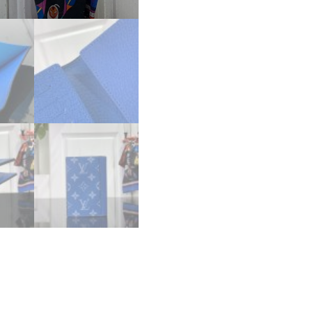
ス
ー
パ
ー
コ
ピ
ー
ル
イ
ヴ
ィ
ト
ン
カ
ー
ド
ケ
ー
ス