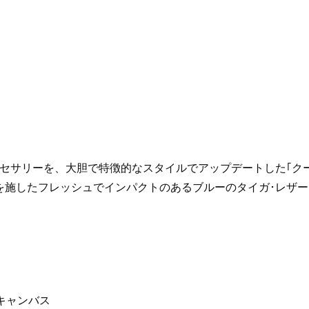
ブ
ル
ー
M31030
モ
ノ
グ
ラ
ム･
キ
ャ
セサリーを、大胆で特徴的なスタイルでアップデートした｢クー
ン
を施したフレッシュでインパクトのあるブルーのタイガ･レザー
バ
ス
個
キャンバス