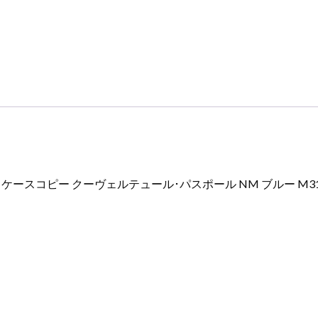
コ
ピ
ー
ク
ー
ヴ
ェ
ル
テ
ュ
ー
スコピー クーヴェルテュール･パスポール NM ブルー M31
ル･
パ
ス
ポ
ー
ル
NM