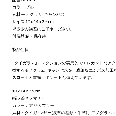
カラー ブルー
素材 モノグラム･キャンバス
サイズ 10 x 14 x 2.5 cm
※多少の誤差はご了承ください。
付属品 箱・保存袋
製品仕様
｢タイガラマ｣コレクションの実用的でエレガントなアク
徴するモノグラム･キャンバスを、繊細なエンボス加工
スロットと書類用ポケットも備えています。
10 x 14 x 2.5 cm
(幅 x 高さ x マチ)
カラー：アガベ ブルー
素材：タイガ･レザー(皮革の種類：牛革)、モノグラム･