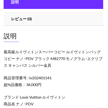
説明
ー
パ
ー
レビュー (0)
コ
ピ
ー
説明
ル
イ
ヴ
最高級ルイヴィトンスーパーコピー ルイヴィトンバッグ
ィ
コピー ナノ･PDV ブラック M82770 モノグラム･エクリプ
ト
ス キャンバス シルバー金具
ン
バ
商品管理番号 : lv202401541
ッ
グ
超N品価格：34,000円
コ
ピ
ブランド Louis Vuitton ルイヴィトン
ー
商品名 ナノ･PDV
ナ