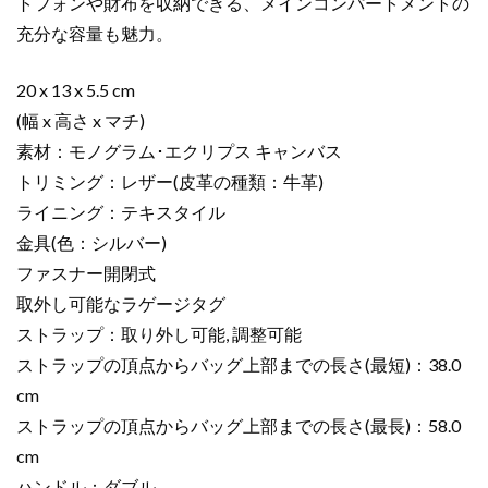
トフォンや財布を収納できる、メインコンパートメントの
ャ
ン
充分な容量も魅力。
バ
ス
20 x 13 x 5.5 cm
シ
(幅 x 高さ x マチ)
ル
素材：モノグラム･エクリプス キャンバス
バ
トリミング：レザー(皮革の種類：牛革)
ー
ライニング：テキスタイル
金
具
金具(色：シルバー)
個
ファスナー開閉式
取外し可能なラゲージタグ
ストラップ：取り外し可能, 調整可能
ストラップの頂点からバッグ上部までの長さ(最短)：38.0
cm
ストラップの頂点からバッグ上部までの長さ(最長)：58.0
cm
ハンドル：ダブル